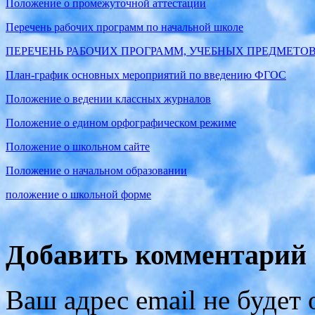
Положение о промежуточной аттестации
Перечень рабочих программ по начальной школе
ПЕРЕЧЕНЬ РАБОЧИХ ПРОГРАММ, УЧЕБНЫХ ПРЕДМЕТО
План-график основных мероприятий по введению ФГОС
Положение о ведении классных журналов
Положение о едином орфографическом режиме
Положение о школьном сайте
Положение о начальном образовании
положение о школьной форме
Добавить комментарий
Ваш адрес email не будет 