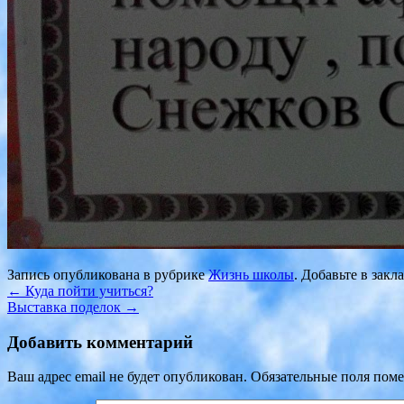
Запись опубликована в рубрике
Жизнь школы
. Добавьте в зак
←
Куда пойти учиться?
Выставка поделок
→
Добавить комментарий
Ваш адрес email не будет опубликован.
Обязательные поля пом