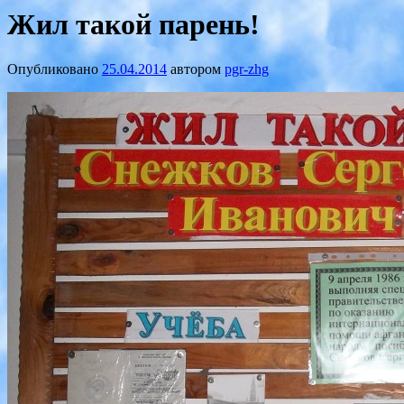
Жил такой парень!
Опубликовано
25.04.2014
автором
pgr-zhg