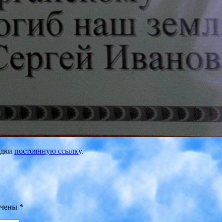
ладки
постоянную ссылку
.
ечены
*