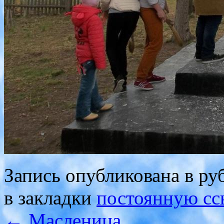
Запись опубликована в р
в закладки
постоянную сс
←
Масленица